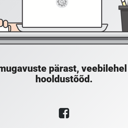
gavuste pärast, veebilehel
hooldustõõd.