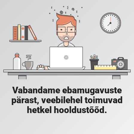
Vabandame ebamugavuste
pärast, veebilehel toimuvad
hetkel hooldustõõd.